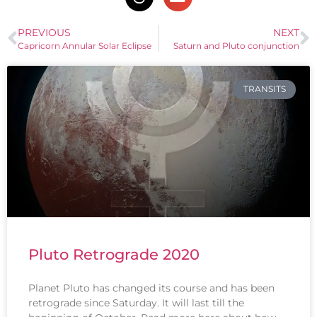
PREVIOUS
NEXT
Capricorn Annular Solar Eclipse
Saturn and Pluto conjunction
TRANSITS
Pluto Retrograde 2020
Planet Pluto has changed its course and has been
retrograde since Saturday. It will last till the