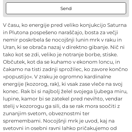
Send
Alternative:
V času, ko energije pred veliko konjukcijo Saturna
in Plutona pospešeno naraščajo, bosta za večji
nemir poskrbela še nocojšnji lunin mrk v raku in
Uran, ki se obrača nazaj v direktno gibanje. Nič ni
tako kot se zdi, veliko je notranje borbe, stiske.
Občutek, kot da se kuhamo v ekonom loncu, in
čakamo na tisti zadnji sprožilec, ko zavore končno
»popustijo«. V zraku je ogromno kardinalne
energije (kozorog, rak), ki vsak zase vleče na svoj
konec. Rak bi si najbolj želel svojega ljubega miru,
lupine, kamor bi se zatekel pred nevihto, vendar
stelij v kozorogu ga sili, da se rak mora soočiti z
zunanjim svetom, obveznostmi ter
spremembami. Nocojšnji mrk je uvod, kaj na
svetovni in osebni ravni lahko pričakujemo od